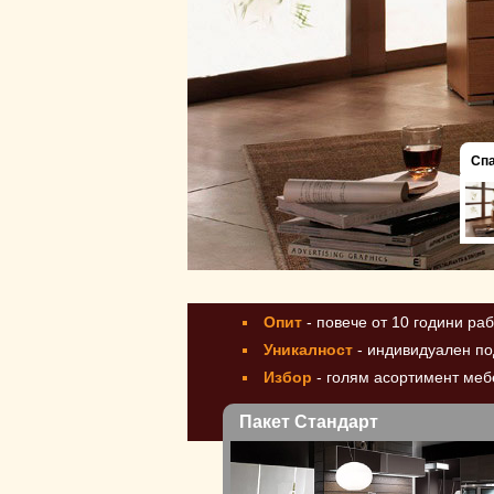
Сп
Опит
- повече от 10 години ра
Уникалност
- индивидуален по
Избор
- голям асортимент мебе
Пакет Стандарт