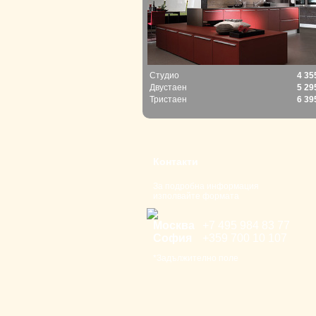
Студио
4 35
Двустаен
5 29
Тристаен
6 39
Контакти
За подробна информация
изполвайте формата
Москва
+7 495 98
4 83 77
София
+359 700
10 107
*Задължително поле