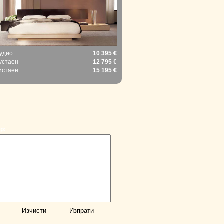
удио
10 395 €
устаен
12 795 €
истаен
15 195 €
р: