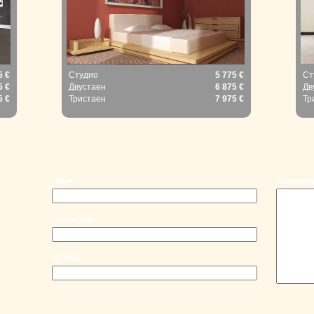
5 €
Студио
5 775 €
Ст
5 €
Двустаен
6 875 €
Дв
5 €
Тристаен
7 975 €
Тр
*Име:
*Комента
*Телефон:
*E-Mail: