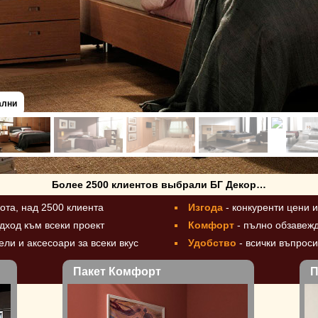
ални
Более 2500 клиентов выбрали БГ Декор…
бота, над 2500 клиента
Изгода
- конкуренти цени 
дход към всеки проект
Комфорт
- пълно обзавежд
ли и аксесоари за всеки вкус
Удобство
- всички въпрос
Пакет Комфорт
П