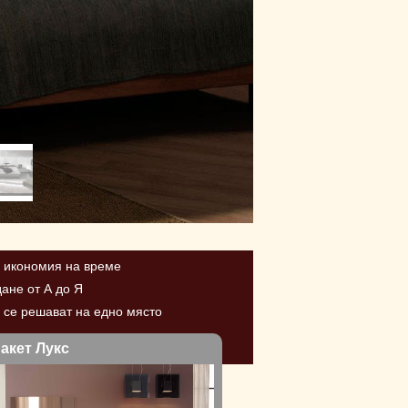
и икономия на време
ане от А до Я
и се решават на едно място
акет Лукс