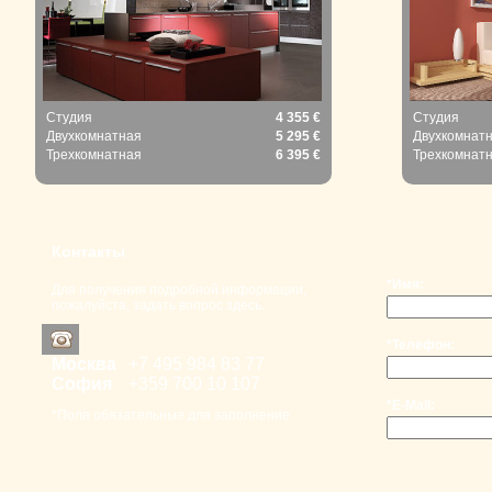
Студия
4 355 €
Студия
Двухкомнатная
5 295 €
Двухкомнат
Трехкомнатная
6 395 €
Трехкомнат
Контакты
*Имя:
Для получения подробной информации,
пожалуйста, задать вопрос здесь.
*Телефон:
Москва
+7 495 98
4 83 77
София
+359 700
10 107
*E-Mail:
*Поля обязательные для заполнение