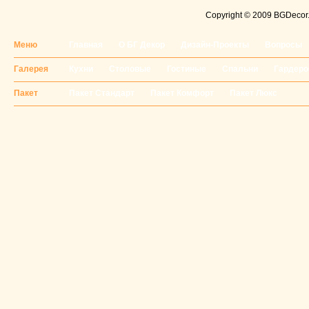
Copyright © 2009 BGDecor. 
Меню
Главная
О БГ Декор
Дизайн-Проекты
Вопросы
Галерея
Кухни
Столовые
Гостиные
Спальни
Гардер
Пакет
Пакет Стандарт
Пакет Комфорт
Пакет Люкс