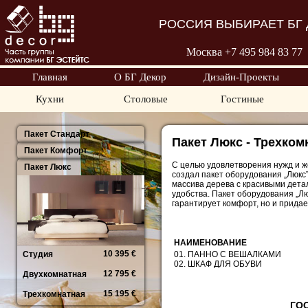
РОССИЯ ВЫБИРАЕТ БГ 
Москва +7 495 98
4 83 77
Главная
О БГ Декор
Дизайн-Проекты
Кухни
Столовые
Гостиные
Пакет Стандарт
Пакет Люкс - Трехком
Пакет Комфорт
С целью удовлетворения нужд и ж
Пакет Люкс
создал пакет оборудования „Люкс”
массива дерева с красивыми дета
удобства. Пакет оборудования „Лю
гарантирует комфорт, но и прида
НАИМЕНОВАНИЕ
10 395 €
Студия
01. ПАННО С ВЕШАЛКАМИ
02. ШКАФ ДЛЯ ОБУВИ
12 795 €
Двухкомнатная
15 195 €
Трехкомнатная
ГО