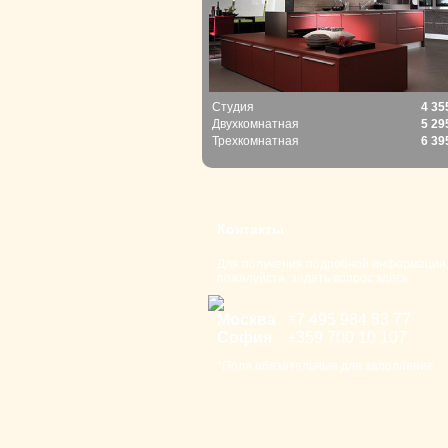
Студия
4 35
Двухкомнатная
5 29
Трехкомнатная
6 39
Контакты
Для получения подробной информации
пожалуйста, задать вопрос здесь.
Москва
+7 495 98
4 83 77
София
+359 700
10 107
*Поля обязательные для заполнение