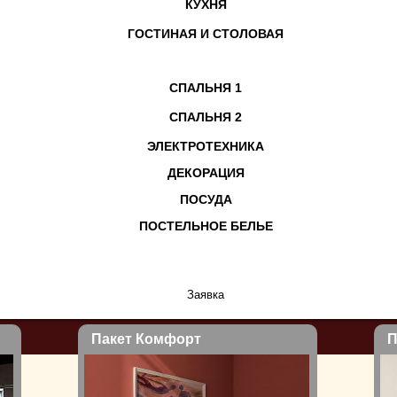
КУХНЯ
ГОСТИНАЯ И СТОЛОВАЯ
СПАЛЬНЯ 1
СПАЛЬНЯ 2
кет Комфорт
ЭЛЕКТРОТЕХНИКА
ДЕКОРАЦИЯ
ПОСУДА
ПОСТЕЛЬНОЕ БЕЛЬЕ
Более 2500 клиентов выбрали БГ Декор…
более 2500 клиентов
Выгода
- Конкурентные
ый подход к каждому проекту
Комфорт
- Полная обст
 мебели и аксессуаров на любой вкус
Удобство
- Все вопрос
Пакет Комфорт
П