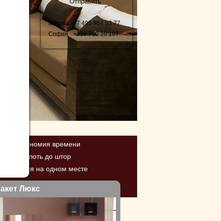
Москва
+7 495 98
4 83 77
София
+359 700
10 107
 цены, экономия времени
ановка вплоть до штор
ы решаются на одном месте
акет Люкс