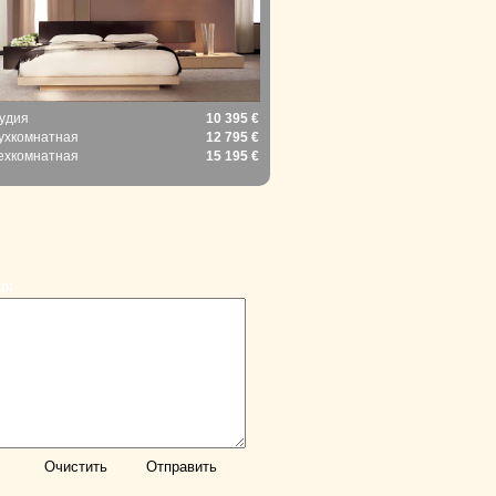
удия
10 395 €
ухкомнатная
12 795 €
ехкомнатная
15 195 €
р: