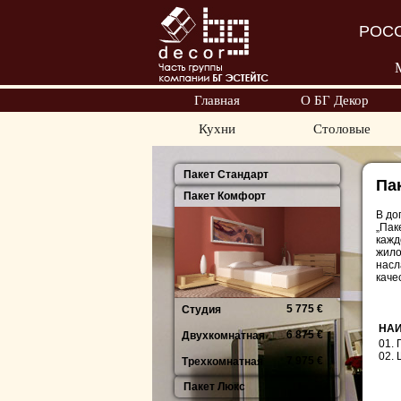
РОСС
Главная
О БГ Декор
Кухни
Столовые
Пакет Стандарт
Па
Пакет Комфорт
В до
„Пак
кажд
жило
насл
каче
5 775 €
Студия
НА
6 875 €
Двухкомнатная
01.
02.
7 975 €
Трехкомнатная
Пакет Люкс