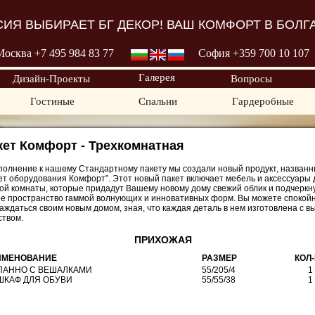
ИЯ ВЫБИРАЕТ БГ ДЕКОР! ВАШ КОМФОРТ В БОЛГ
Москва +7 495 98
4 83 77
София +359 700
10 107
Галерея
Дизайн-Проекты
Вопросы
Гостиные
Спальни
Гардеробные
кет Комфорт - Трехкомнатная
полнение к нашему Стандартному пакету мы создали новый продукт, назван
ет оборудования Комфорт”. Этот новый пакет включает мебель и аксессуары 
ой комнаты, которые придадут Вашему новому дому свежий облик и подчеркн
е пространство гаммой волнующих и инновативных форм. Вы можете спокой
аждаться своим новым домом, зная, что каждая деталь в нем изготовлена с в
ством.
ПРИХОЖАЯ
ИМЕНОВАНИЕ
РАЗМЕР
КОЛ
 ПАННО С ВЕШАЛКАМИ
55/205/4
1
 ШКАФ ДЛЯ ОБУВИ
55/55/38
1