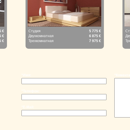
5 €
Студия
5 775 €
Ст
5 €
Двухкомнатная
6 875 €
Дв
5 €
Трехкомнатная
7 975 €
Тр
*Имя:
*Комента
,
*Телефон:
*E-Mail: