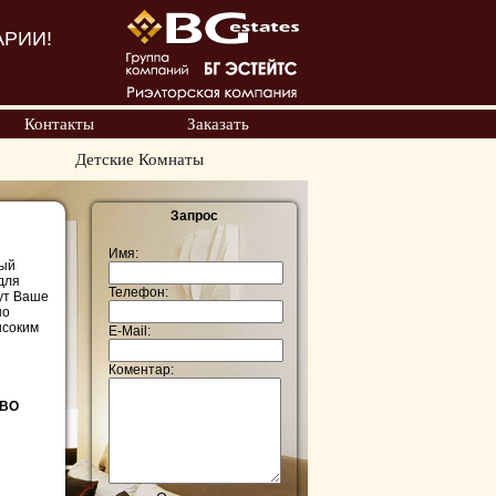
АРИИ!
Контакты
Заказать
Детские Комнаты
Запрос
Имя:
ный
для
Телефон:
ут Ваше
но
ысоким
E-Mail:
Коментар:
-ВО