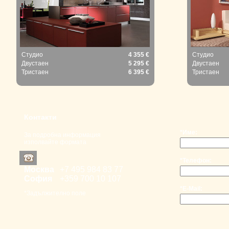
Студио
4 355 €
Студио
Двустаен
5 295 €
Двустаен
Тристаен
6 395 €
Тристаен
Контакти
*Име:
За подробна информация
изполвайте формата
*Телефон:
Москва
+7 495 98
4 83 77
София
+359 700
10 107
*E-Mail:
*Задължително поле